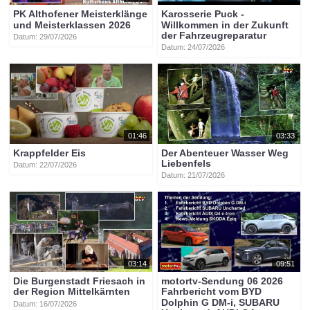
PK Althofener Meisterklänge
Karosserie Puck -
und Meisterklassen 2026
Willkommen in der Zukunft
der Fahrzeugreparatur
Datum: 29/07/2026
Datum: 24/07/2026
01:46
03:33
Krappfelder Eis
Der Abenteuer Wasser Weg
Liebenfels
Datum: 22/07/2026
Datum: 21/07/2026
03:14
09:51
Die Burgenstadt Friesach in
motortv-Sendung 06 2026
der Region Mittelkärnten
Fahrbericht vom BYD
Dolphin G DM-i, SUBARU
Datum: 16/07/2026