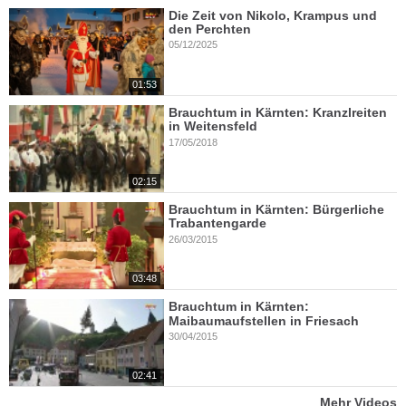
Die Zeit von Nikolo, Krampus und
den Perchten
05/12/2025
01:53
Brauchtum in Kärnten: Kranzlreiten
in Weitensfeld
17/05/2018
02:15
Brauchtum in Kärnten: Bürgerliche
Trabantengarde
26/03/2015
03:48
Brauchtum in Kärnten:
Maibaumaufstellen in Friesach
30/04/2015
02:41
Mehr Videos