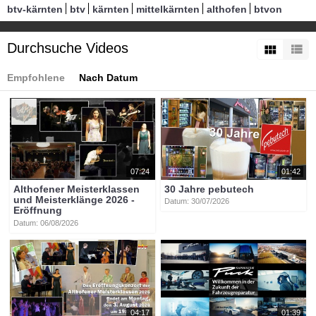
btv-kärnten
btv
kärnten
mittelkärnten
althofen
btvon
Durchsuche Videos
Empfohlene
Nach Datum
07:24
01:42
Althofener Meisterklassen
30 Jahre pebutech
und Meisterklänge 2026 -
Datum: 30/07/2026
Eröffnung
Datum: 06/08/2026
04:17
01:39