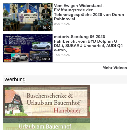
Vom Ewigen Widerstand -
Eröffnungsrede der
Toleranzgespräche 2026 von Doron
Rabinovici.
06/07/2026
46:40
motortv-Sendung 06 2026
Fahrbericht vom BYD Dolphin G
DM-i, SUBARU Uncharted, AUDI Q4
e-tron, ...
14/07/2026
09:51
Mehr Videos
Werbung