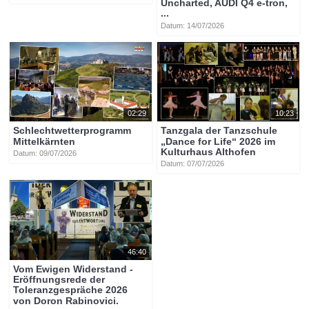
Uncharted, AUDI Q4 e-tron,
...
Datum: 14/07/2026
02:29
10:23
Schlechtwetterprogramm
Tanzgala der Tanzschule
Mittelkärnten
„Dance for Life“ 2026 im
Kulturhaus Althofen
Datum: 09/07/2026
Datum: 07/07/2026
46:40
Vom Ewigen Widerstand -
Eröffnungsrede der
Toleranzgespräche 2026
von Doron Rabinovici.