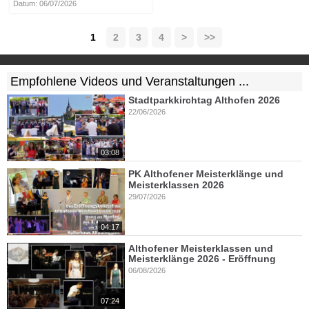
Datum: 06/07/2026
1
2
3
4
>
>>
Empfohlene Videos und Veranstaltungen ...
Stadtparkkirchtag Althofen 2026
22/06/2026
03:08
PK Althofener Meisterklänge und
Meisterklassen 2026
29/07/2026
04:17
Althofener Meisterklassen und
Meisterklänge 2026 - Eröffnung
06/08/2026
07:24