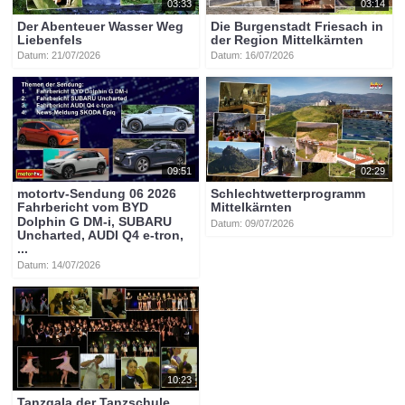
03:33
03:14
Der Abenteuer Wasser Weg
Die Burgenstadt Friesach in
Liebenfels
der Region Mittelkärnten
Datum: 21/07/2026
Datum: 16/07/2026
09:51
02:29
motortv-Sendung 06 2026
Schlechtwetterprogramm
Fahrbericht vom BYD
Mittelkärnten
Dolphin G DM-i, SUBARU
Datum: 09/07/2026
Uncharted, AUDI Q4 e-tron,
...
Datum: 14/07/2026
10:23
Tanzgala der Tanzschule