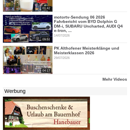
01:42
motortv-Sendung 06 2026
Fahrbericht vom BYD Dolphin G
DM-i, SUBARU Uncharted, AUDI Q4
e-tron, ...
14/07/2026
09:51
PK Althofener Meisterklänge und
Meisterklassen 2026
29/07/2026
04:17
Mehr Videos
Werbung