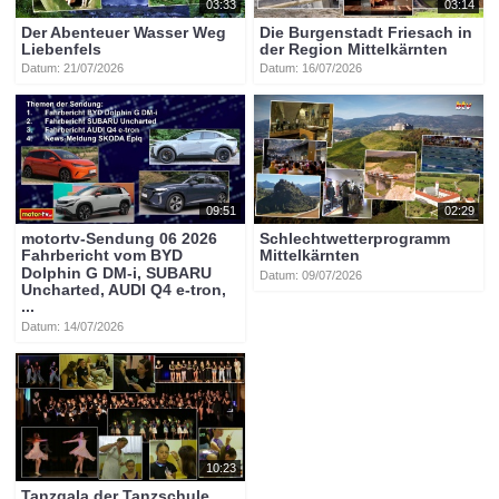
03:33
03:14
Der Abenteuer Wasser Weg
Die Burgenstadt Friesach in
Liebenfels
der Region Mittelkärnten
Datum: 21/07/2026
Datum: 16/07/2026
09:51
02:29
motortv-Sendung 06 2026
Schlechtwetterprogramm
Fahrbericht vom BYD
Mittelkärnten
Dolphin G DM-i, SUBARU
Datum: 09/07/2026
Uncharted, AUDI Q4 e-tron,
...
Datum: 14/07/2026
10:23
Tanzgala der Tanzschule