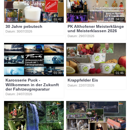
01:42
04:17
30 Jahre pebutech
PK Althofener Meisterklänge
und Meisterklassen 2026
Datum: 30/07/2026
Datum: 29/07/2026
01:39
01:46
Karosserie Puck -
Krappfelder Eis
Willkommen in der Zukunft
Datum: 22/07/2026
der Fahrzeugreparatur
Datum: 24/07/2026