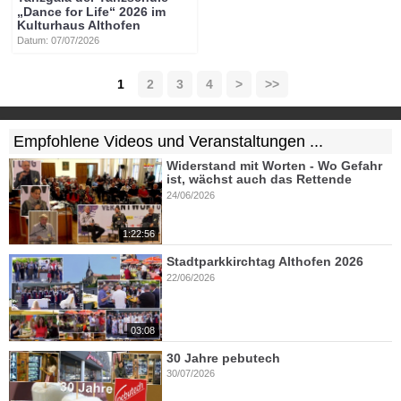
„Dance for Life“ 2026 im
Kulturhaus Althofen
Datum: 07/07/2026
1
2
3
4
>
>>
Empfohlene Videos und Veranstaltungen ...
Widerstand mit Worten - Wo Gefahr
ist, wächst auch das Rettende
24/06/2026
1:22:56
Stadtparkkirchtag Althofen 2026
22/06/2026
03:08
30 Jahre pebutech
30/07/2026