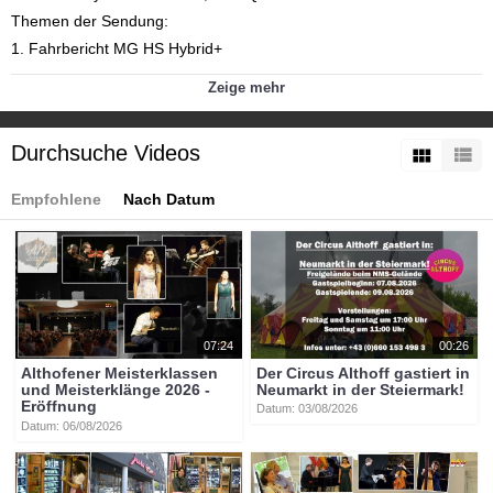
Themen der Sendung:
1. Fahrbericht MG HS Hybrid+
2. Fahrbericht VW Multivan eHybrid 4MOTION
Zeige mehr
3. Fahrbericht Audi Q3
Kategorien:
Durchsuche Videos
Themen
»
Motorsport
Themen
»
Wirtschaft
Themen
»
motortv-Sendung
Empfohlene
Nach Datum
Tags:
btv-kärnten
btv
kärnten
mittelkärnten
althofen
btvon
motortv
mg_hs_hybrid+
vw_multivan_ehybrid_4motion
audi_q3
07:24
00:26
Althofener Meisterklassen
Der Circus Althoff gastiert in
und Meisterklänge 2026 -
Neumarkt in der Steiermark!
Eröffnung
Datum: 03/08/2026
Datum: 06/08/2026