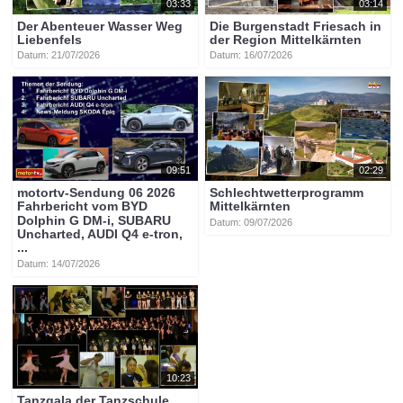
03:33
03:14
Der Abenteuer Wasser Weg
Die Burgenstadt Friesach in
Liebenfels
der Region Mittelkärnten
Datum: 21/07/2026
Datum: 16/07/2026
09:51
02:29
motortv-Sendung 06 2026
Schlechtwetterprogramm
Fahrbericht vom BYD
Mittelkärnten
Dolphin G DM-i, SUBARU
Datum: 09/07/2026
Uncharted, AUDI Q4 e-tron,
...
Datum: 14/07/2026
10:23
Tanzgala der Tanzschule