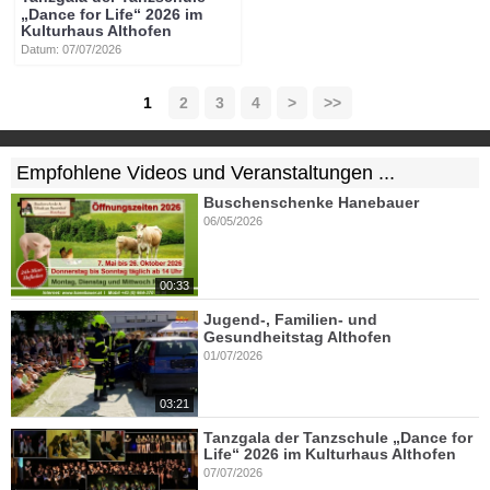
„Dance for Life“ 2026 im
Kulturhaus Althofen
Datum: 07/07/2026
1
2
3
4
>
>>
Empfohlene Videos und Veranstaltungen ...
Buschenschenke Hanebauer
06/05/2026
00:33
Jugend-, Familien- und
Gesundheitstag Althofen
01/07/2026
03:21
Tanzgala der Tanzschule „Dance for
Life“ 2026 im Kulturhaus Althofen
07/07/2026