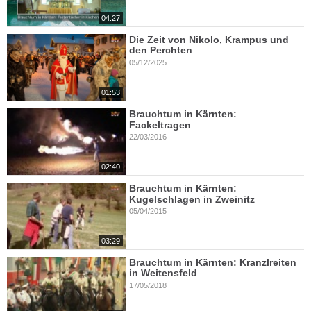
04:27
Die Zeit von Nikolo, Krampus und
den Perchten
05/12/2025
01:53
Brauchtum in Kärnten:
Fackeltragen
22/03/2016
02:40
Brauchtum in Kärnten:
Kugelschlagen in Zweinitz
05/04/2015
03:29
Brauchtum in Kärnten: Kranzlreiten
in Weitensfeld
17/05/2018