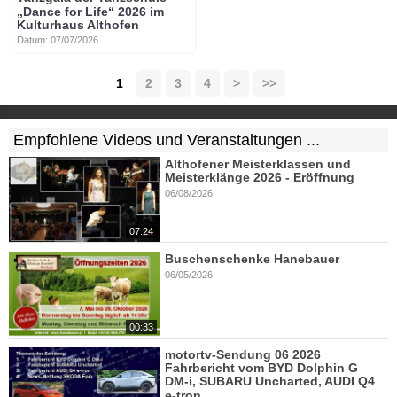
„Dance for Life“ 2026 im
Kulturhaus Althofen
Datum: 07/07/2026
1
2
3
4
>
>>
Empfohlene Videos und Veranstaltungen ...
Althofener Meisterklassen und
Meisterklänge 2026 - Eröffnung
06/08/2026
07:24
Buschenschenke Hanebauer
06/05/2026
00:33
motortv-Sendung 06 2026
Fahrbericht vom BYD Dolphin G
DM-i, SUBARU Uncharted, AUDI Q4
e-tron, ...