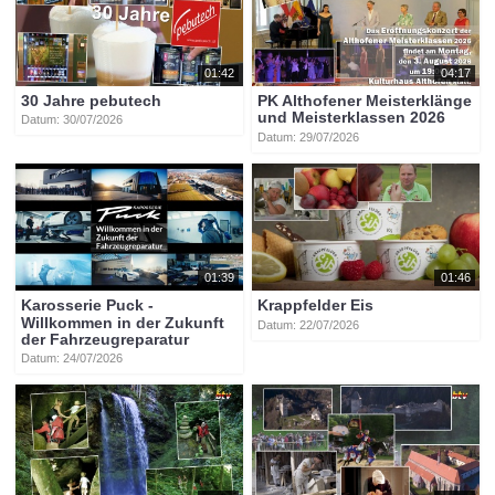
01:42
04:17
30 Jahre pebutech
PK Althofener Meisterklänge
und Meisterklassen 2026
Datum: 30/07/2026
Datum: 29/07/2026
01:39
01:46
Karosserie Puck -
Krappfelder Eis
Willkommen in der Zukunft
Datum: 22/07/2026
der Fahrzeugreparatur
Datum: 24/07/2026