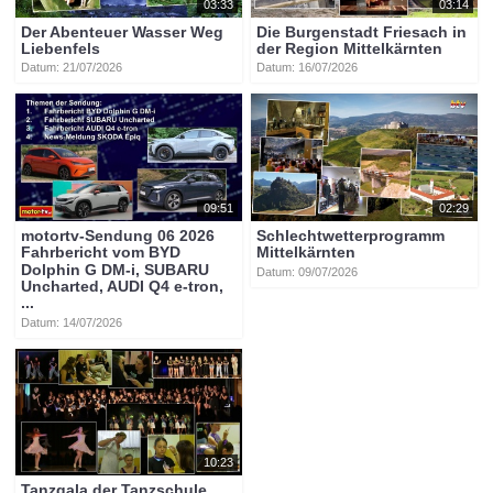
03:33
03:14
Der Abenteuer Wasser Weg
Die Burgenstadt Friesach in
Liebenfels
der Region Mittelkärnten
Datum: 21/07/2026
Datum: 16/07/2026
09:51
02:29
motortv-Sendung 06 2026
Schlechtwetterprogramm
Fahrbericht vom BYD
Mittelkärnten
Dolphin G DM-i, SUBARU
Datum: 09/07/2026
Uncharted, AUDI Q4 e-tron,
...
Datum: 14/07/2026
10:23
Tanzgala der Tanzschule