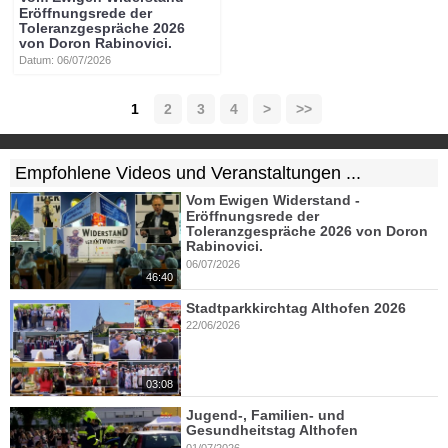
Eröffnungsrede der
Toleranzgespräche 2026
von Doron Rabinovici.
Datum: 06/07/2026
1
2
3
4
>
>>
Empfohlene Videos und Veranstaltungen ...
Vom Ewigen Widerstand -
Eröffnungsrede der
Toleranzgespräche 2026 von Doron
Rabinovici.
06/07/2026
46:40
Stadtparkkirchtag Althofen 2026
22/06/2026
03:08
Jugend-, Familien- und
Gesundheitstag Althofen
01/07/2026