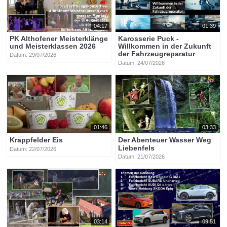
04:17
01:39
PK Althofener Meisterklänge
Karosserie Puck -
und Meisterklassen 2026
Willkommen in der Zukunft
der Fahrzeugreparatur
Datum: 29/07/2026
Datum: 24/07/2026
01:46
03:33
Krappfelder Eis
Der Abenteuer Wasser Weg
Liebenfels
Datum: 22/07/2026
Datum: 21/07/2026
03:14
09:51