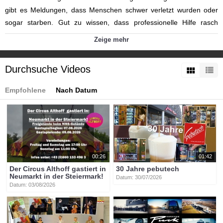
gibt es Meldungen, dass Menschen schwer verletzt wurden oder
sogar starben. Gut zu wissen, dass professionelle Hilfe rasch
kommt. Gezielte Übungen sind dabei für die diversen
Zeige mehr
Hilfsorganisationen wie Feuerwehr, Rettung und andere
Blaulichtorganisationen unverzichtbar. Wir haben uns die
Durchsuche Videos
Feuerwehr Großunfall Übung Nahe St. Veit an der Glan in Kärnten
genauer angeschaut ...
Empfohlene
Nach Datum
Kategorien:
Themen
»
Service
Tags:
sankt_veit
feuerwehr
peter_wuzella
josef_kropiunig
gerhard_mock
wolfgang_novak
00:26
01:42
Der Circus Althoff gastiert in
30 Jahre pebutech
Neumarkt in der Steiermark!
Datum: 30/07/2026
Datum: 03/08/2026