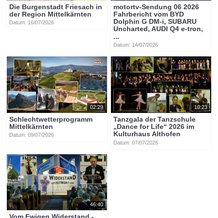
Die Burgenstadt Friesach in
motortv-Sendung 06 2026
der Region Mittelkärnten
Fahrbericht vom BYD
Dolphin G DM-i, SUBARU
Datum: 16/07/2026
Uncharted, AUDI Q4 e-tron,
...
Datum: 14/07/2026
02:29
10:23
Schlechtwetterprogramm
Tanzgala der Tanzschule
Mittelkärnten
„Dance for Life“ 2026 im
Kulturhaus Althofen
Datum: 09/07/2026
Datum: 07/07/2026
46:40
Vom Ewigen Widerstand -