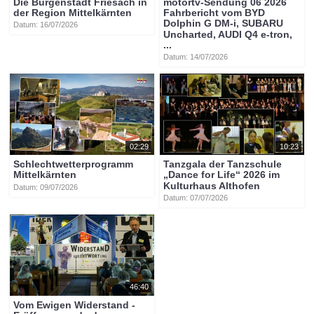
Die Burgenstadt Friesach in
motortv-Sendung 06 2026
der Region Mittelkärnten
Fahrbericht vom BYD
Dolphin G DM-i, SUBARU
Datum: 16/07/2026
Uncharted, AUDI Q4 e-tron,
...
Datum: 14/07/2026
02:29
10:23
Schlechtwetterprogramm
Tanzgala der Tanzschule
Mittelkärnten
„Dance for Life“ 2026 im
Kulturhaus Althofen
Datum: 09/07/2026
Datum: 07/07/2026
46:40
Vom Ewigen Widerstand -