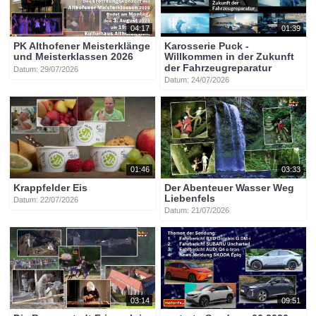
04:17
01:39
PK Althofener Meisterklänge
Karosserie Puck -
und Meisterklassen 2026
Willkommen in der Zukunft
der Fahrzeugreparatur
Datum: 29/07/2026
Datum: 24/07/2026
01:46
03:33
Krappfelder Eis
Der Abenteuer Wasser Weg
Liebenfels
Datum: 22/07/2026
Datum: 21/07/2026
03:14
09:51