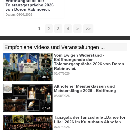
Eröffnungsrede der
Toleranzgespräche 2026
von Doron Rabinovici.
Datum: 06/07/2026
1
2
3
4
>
>>
Empfohlene Videos und Veranstaltungen ...
Vom Ewigen Widerstand -
Eröffnungsrede der
Toleranzgespräche 2026 von Doron
Rabinovici.
06/07/2026
46:40
Althofener Meisterklassen und
Meisterklänge 2026 - Eröffnung
06/08/2026
07:24
Tanzgala der Tanzschule „Dance for
Life“ 2026 im Kulturhaus Althofen
07/07/2026