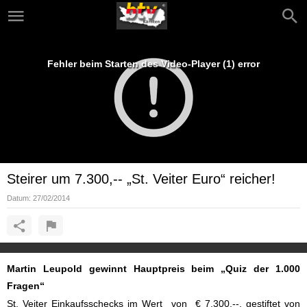
Fehler beim Starten des Video-Player (1) error
Steirer um 7.300,-- „St. Veiter Euro“ reicher!
Datum:
27/02/2014
Martin Leupold gewinnt Hauptpreis beim „Quiz der 1.000
Fragen“
St. Veiter Einkaufsschecks im Wert von € 7.300,--, gestiftet von