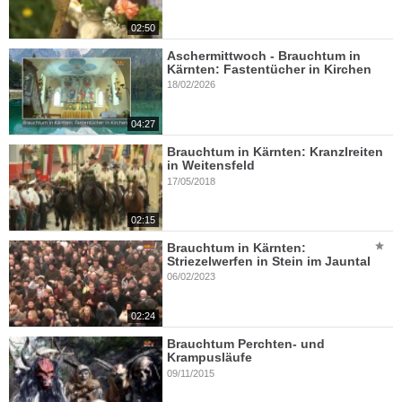
02:50
Aschermittwoch - Brauchtum in
Kärnten: Fastentücher in Kirchen
18/02/2026
04:27
Brauchtum in Kärnten: Kranzlreiten
in Weitensfeld
17/05/2018
02:15
Brauchtum in Kärnten:
Striezelwerfen in Stein im Jauntal
06/02/2023
02:24
Brauchtum Perchten- und
Krampusläufe
09/11/2015