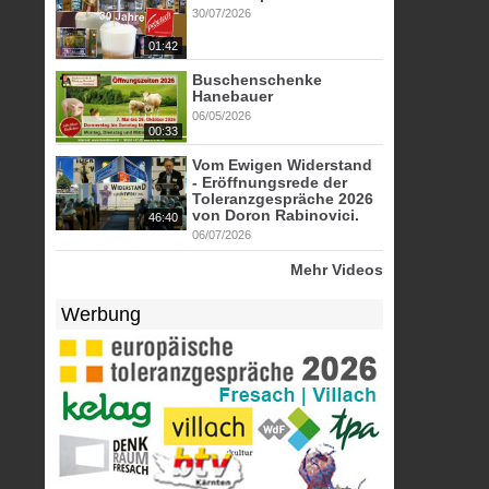
30/07/2026
01:42
Buschenschenke
Hanebauer
06/05/2026
00:33
Vom Ewigen Widerstand
- Eröffnungsrede der
Toleranzgespräche 2026
von Doron Rabinovici.
46:40
06/07/2026
Mehr Videos
Werbung