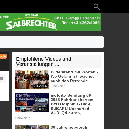
SS
Empfohlene Videos und
Veranstaltungen ...
Widerstand mit Worten -
Wo Gefahr ist, wächst
auch das Rettende
1:22:56
24/06/2026
motortv-Sendung 06
2026 Fahrbericht vom
BYD Dolphin G DM-i,
SUBARU Uncharted,
09:51
AUDI Q4 e-tron, ...
14/07/2026
30 Jahre pebutech