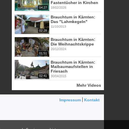
Fastentücher in Kirchen
04:27
18/02/2026
Brauchtum in Kärnten:
Das "Lahmkegeln"
11/10/2013
02:28
Brauchtum in Kärnten:
Die Weihnachtskrippe
20/12/2024
01:51
Brauchtum in Kärnten:
Maibaumaufstellen in
Friesach
02:41
30/04/2015
Mehr Videos
Impressum
Kontakt