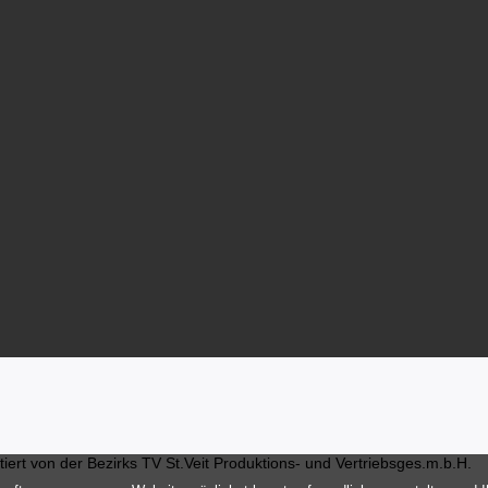
ert von der Bezirks TV St.Veit Produktions- und Vertriebsges.m.b.H.