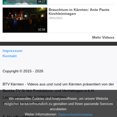
04:27
Brauchtum in Kärnten: Ante Pante
Kirchleintragen
29/01/2021
02:58
Mehr Videos
Impressum
Kontakt
Copyright © 2015 - 2026
BTV Kärnten - Videos aus und rund um Kärnten präsentiert von der
Bezirks TV St.Veit Produktions- und Vertriebsges.m.b.H.
Lastenstrasse 28a A-9300 St.Veit/Glan
Wir verwenden Cookies und Analysesoftware, um unsere Website
T: +43 (0)699 114 035 66
möglichst benutzerfreundlich zu gestalten und Ihnen passende Services
anzubieten.
Weiter Informationen:
Datenschutzhinweise
E: btv-office@btvon.at