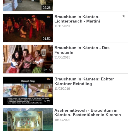
02:28
Brauchtum in Kärnten:
Lichterbrauch - Martini
11/11/2020
01:52
Brauchtum in Kärnten - Das
Fensterln
31/08/2015
03:15
Brauchtum in Kärnten: Echter
Kärntner Reindling
11/03/2016
02:21
Aschermittwoch - Brauchtum in
Kärnten: Fastentücher in Kirchen
18/02/2026