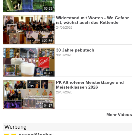
03:33
Widerstand mit Worten - Wo Gefahr
ist, wächst auch das Rettende
24/06/2026
1:22:56
30 Jahre pebutech
30/07/2026
01:42
PK Althofener Meisterklänge und
Meisterklassen 2026
29/07/2026
04:17
Mehr Videos
Werbung