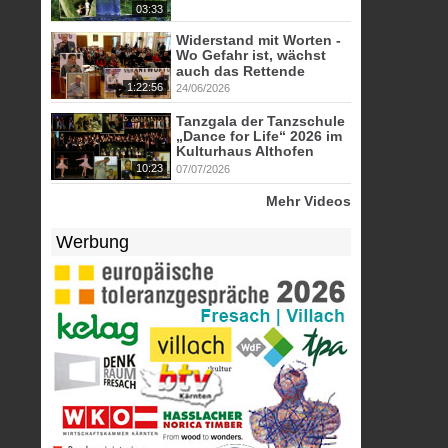
03:33
Widerstand mit Worten -
Wo Gefahr ist, wächst
auch das Rettende
1:22:56
24/06/2026
Tanzgala der Tanzschule
„Dance for Life“ 2026 im
Kulturhaus Althofen
10:23
07/07/2026
Mehr Videos
Werbung