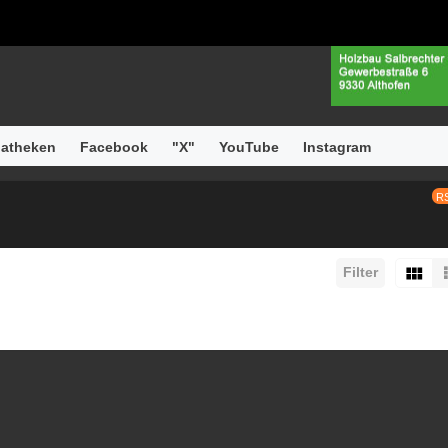
atheken
Facebook
"X"
YouTube
Instagram
R
Filter