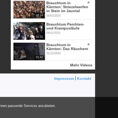
Brauchtum in
Kärnten: Striezelwerfen
in Stein im Jauntal
02:24
06/02/2023
Brauchtum Perchten-
und Krampusläufe
09/11/2015
02:31
Brauchtum in
Kärnten: Das Räuchern
31/12/2020
01:42
Mehr Videos
Impressum
Kontakt
Ihnen passende Services anzubieten.