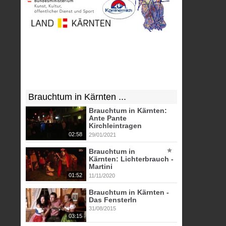
Brauchtum in Kärnten ...
Brauchtum in Kärnten:
Ante Pante
Kirchleintragen
02:58
29/01/2021
Brauchtum in
Kärnten: Lichterbrauch -
Martini
01:52
11/11/2020
Brauchtum in Kärnten -
Das Fensterln
31/08/2015
03:15