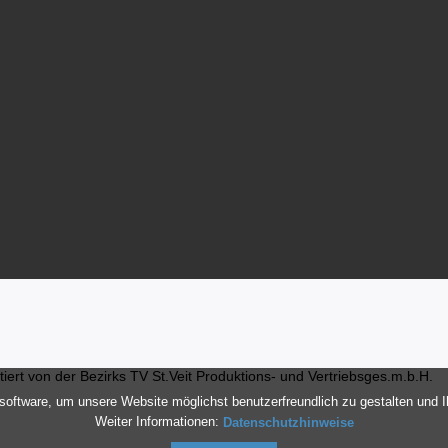
ert von der Bezirks TV St.Veit Produktions- und Vertriebsges.m.b.H.
oftware, um unsere Website möglichst benutzerfreundlich zu gestalten und 
Weiter Informationen:
Datenschutzhinweise