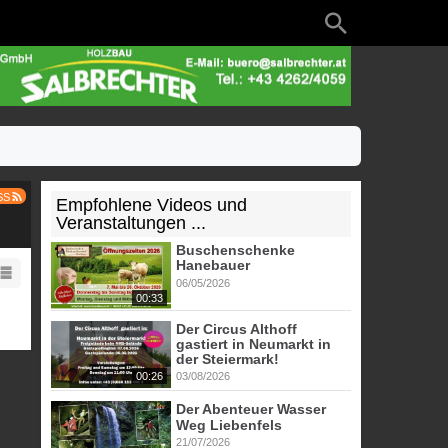
SS
Empfohlene Videos und
Veranstaltungen ...
Buschenschenke
Hanebauer
06/05/2026
00:33
Der Circus Althoff
gastiert in Neumarkt in
der Steiermark!
00:26
03/08/2026
Der Abenteuer Wasser
Weg Liebenfels
21/07/2026