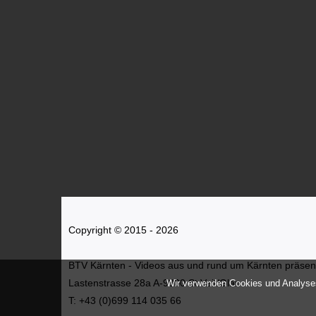
Copyright © 2015 - 2026
BTV Kärnten - Videos aus und rund um Kärnten präsenti
Lastenstrasse 28a A-9300 St.Veit/Glan
Wir verwenden Cookies und Analyses
T: +43 (0)699 114 035 66