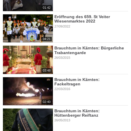
01:42
Eröffnung des 659. St Veiter
Wiesenmarktes 2022
27/09/2022
04:21
Brauchtum in Kärnten: Bürgerliche
Trabantengarde
26/03/2015
03:48
Brauchtum in Kärnten:
Fackeltragen
22/03/2016
02:40
Brauchtum in Kärnten:
Hüttenberger Reiftanz
26/05/2013