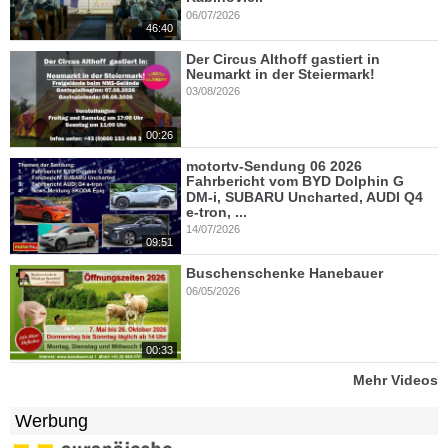
06/07/2026
46:40
Der Circus Althoff gastiert in
Neumarkt in der Steiermark!
03/08/2026
00:26
motortv-Sendung 06 2026
Fahrbericht vom BYD Dolphin G
DM-i, SUBARU Uncharted, AUDI Q4
e-tron, ...
14/07/2026
09:51
Buschenschenke Hanebauer
06/05/2026
00:33
Mehr Videos
Werbung