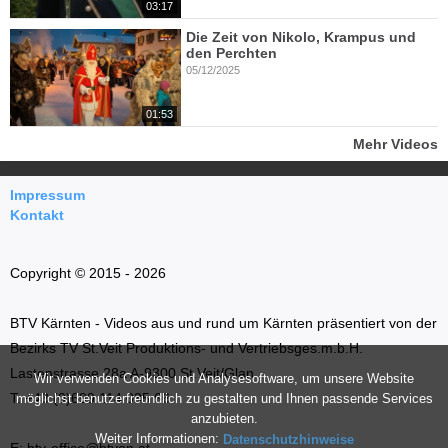
03:17
Die Zeit von Nikolo, Krampus und
den Perchten
05/12/2025
01:53
Mehr Videos
Impressum
Kontakt
Copyright © 2015 - 2026
BTV Kärnten - Videos aus und rund um Kärnten präsentiert von der
Bezirks TV St.Veit Produktions- und Vertriebsges.m.b.H.
Lastenstrasse 28a A-9300 St.Veit/Glan
Wir verwenden Cookies und Analysesoftware, um unsere Website
T: +43 (0)699 114 035 66
möglichst benutzerfreundlich zu gestalten und Ihnen passende Services
anzubieten.
Weiter Informationen:
Datenschutzhinweise
E: btv-office@btvon.at