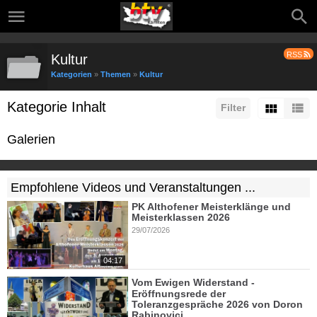
RSS
Kultur
Kategorien
»
Themen
»
Kultur
Kategorie Inhalt
Filter
Galerien
Empfohlene Videos und Veranstaltungen ...
PK Althofener Meisterklänge und
Meisterklassen 2026
29/07/2026
04:17
Vom Ewigen Widerstand -
Eröffnungsrede der
Toleranzgespräche 2026 von Doron
Rabinovici.