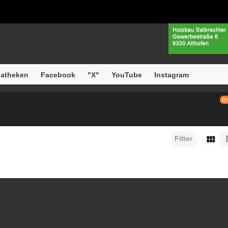
atheken
Facebook
"X"
YouTube
Instagram
R
Filter