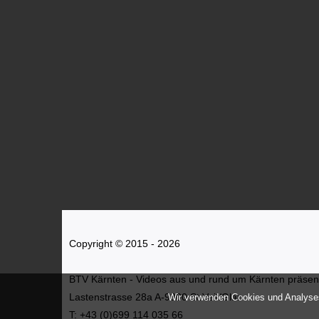
Copyright © 2015 - 2026
BTV Kärnten - Videos aus und rund um Kärnten präsenti
Lastenstrasse 28a A-9300 St.Veit/Glan
Wir verwenden Cookies und Analyses
T: +43 (0)699 114 035 66