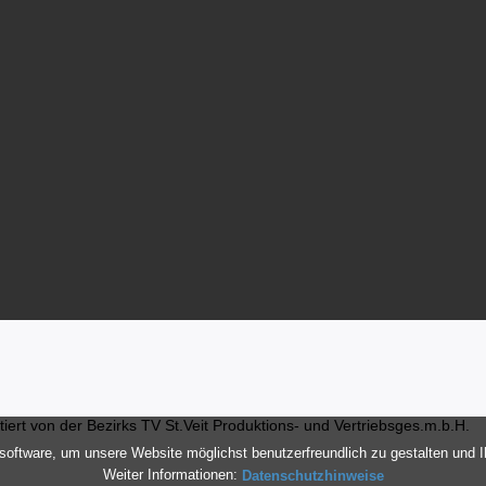
ert von der Bezirks TV St.Veit Produktions- und Vertriebsges.m.b.H.
oftware, um unsere Website möglichst benutzerfreundlich zu gestalten und 
Weiter Informationen:
Datenschutzhinweise