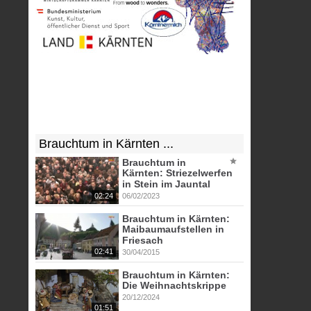
Brauchtum in Kärnten ...
Brauchtum in
Kärnten: Striezelwerfen
in Stein im Jauntal
02:24
06/02/2023
Brauchtum in Kärnten:
Maibaumaufstellen in
Friesach
02:41
30/04/2015
Brauchtum in Kärnten:
Die Weihnachtskrippe
20/12/2024
01:51