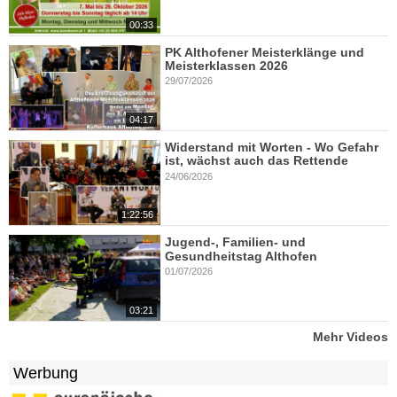
00:33
PK Althofener Meisterklänge und
Meisterklassen 2026
29/07/2026
04:17
Widerstand mit Worten - Wo Gefahr
ist, wächst auch das Rettende
24/06/2026
1:22:56
Jugend-, Familien- und
Gesundheitstag Althofen
01/07/2026
03:21
Mehr Videos
Werbung