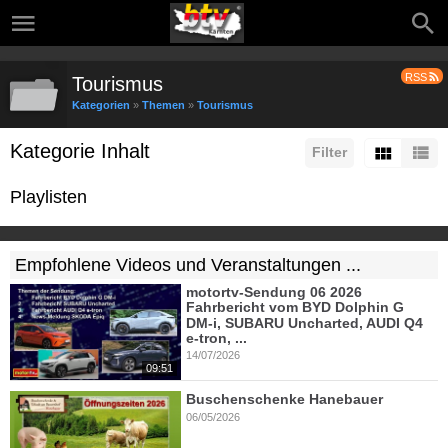
RSS
Tourismus
Kategorien
»
Themen
»
Tourismus
Kategorie Inhalt
Filter
Playlisten
Empfohlene Videos und Veranstaltungen ...
motortv-Sendung 06 2026
Fahrbericht vom BYD Dolphin G
DM-i, SUBARU Uncharted, AUDI Q4
e-tron, ...
14/07/2026
09:51
Buschenschenke Hanebauer
06/05/2026