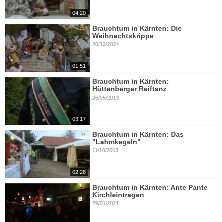
04:20
Brauchtum in Kärnten: Die
Weihnachtskrippe
20/12/2024
01:51
Brauchtum in Kärnten:
Hüttenberger Reiftanz
26/05/2013
03:17
Brauchtum in Kärnten: Das
"Lahmkegeln"
11/10/2013
02:28
Brauchtum in Kärnten: Ante Pante
Kirchleintragen
29/01/2021