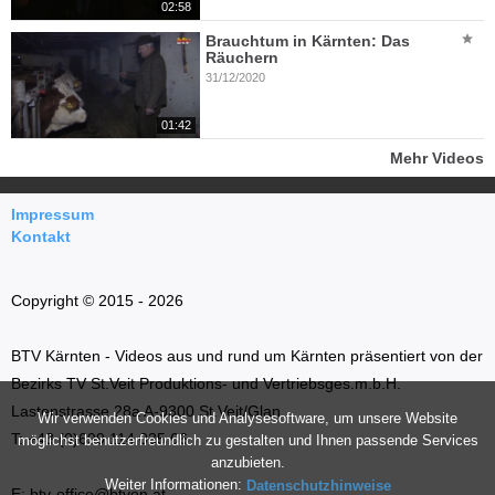
02:58
Brauchtum in Kärnten: Das
Räuchern
31/12/2020
01:42
Mehr Videos
Impressum
Kontakt
Copyright © 2015 - 2026
BTV Kärnten - Videos aus und rund um Kärnten präsentiert von der
Bezirks TV St.Veit Produktions- und Vertriebsges.m.b.H.
Lastenstrasse 28a A-9300 St.Veit/Glan
Wir verwenden Cookies und Analysesoftware, um unsere Website
T: +43 (0)699 114 035 66
möglichst benutzerfreundlich zu gestalten und Ihnen passende Services
anzubieten.
Weiter Informationen:
Datenschutzhinweise
E: btv-office@btvon.at