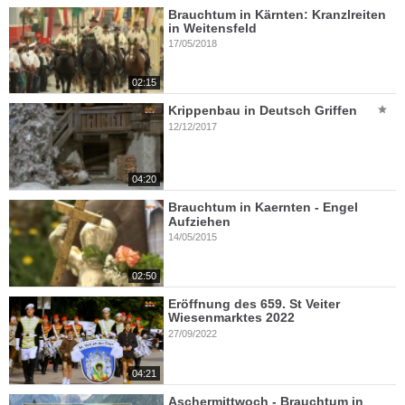
Brauchtum in Kärnten: Kranzlreiten
in Weitensfeld
17/05/2018
02:15
Krippenbau in Deutsch Griffen
12/12/2017
04:20
Brauchtum in Kaernten - Engel
Aufziehen
14/05/2015
02:50
Eröffnung des 659. St Veiter
Wiesenmarktes 2022
27/09/2022
04:21
Aschermittwoch - Brauchtum in