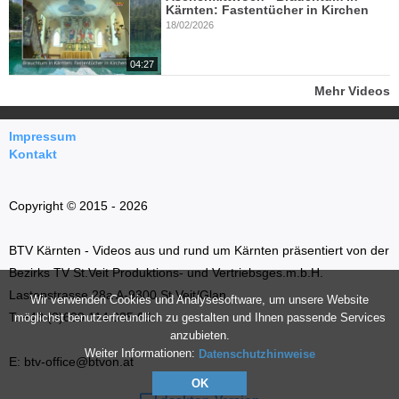
Kärnten: Fastentücher in Kirchen
18/02/2026
04:27
Mehr Videos
Impressum
Kontakt
Copyright © 2015 - 2026
BTV Kärnten - Videos aus und rund um Kärnten präsentiert von der
Bezirks TV St.Veit Produktions- und Vertriebsges.m.b.H.
Lastenstrasse 28a A-9300 St.Veit/Glan
Wir verwenden Cookies und Analysesoftware, um unsere Website
T: +43 (0)699 114 035 66
möglichst benutzerfreundlich zu gestalten und Ihnen passende Services
anzubieten.
Weiter Informationen:
Datenschutzhinweise
E: btv-office@btvon.at
OK