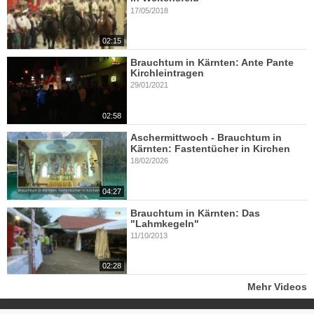
17/05/2018
02:15
Brauchtum in Kärnten: Ante Pante
Kirchleintragen
29/01/2021
02:58
Aschermittwoch - Brauchtum in
Kärnten: Fastentücher in Kirchen
18/02/2026
04:27
Brauchtum in Kärnten: Das
"Lahmkegeln"
11/10/2013
02:28
Mehr Videos