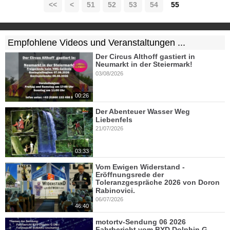
<<
<
51
52
53
54
55
Empfohlene Videos und Veranstaltungen ...
Der Circus Althoff gastiert in
Neumarkt in der Steiermark!
03/08/2026
00:26
Der Abenteuer Wasser Weg
Liebenfels
21/07/2026
03:33
Vom Ewigen Widerstand -
Eröffnungsrede der
Toleranzgespräche 2026 von Doron
Rabinovici.
06/07/2026
46:40
motortv-Sendung 06 2026
Fahrbericht vom BYD Dolphin G