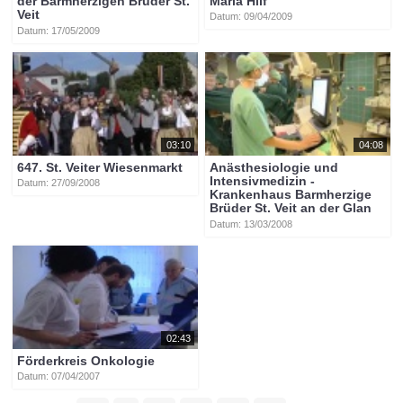
der Barmherzigen Brüder St.
Maria Hilf
Veit
Datum: 09/04/2009
Datum: 17/05/2009
03:10
04:08
647. St. Veiter Wiesenmarkt
Anästhesiologie und
Intensivmedizin -
Datum: 27/09/2008
Krankenhaus Barmherzige
Brüder St. Veit an der Glan
Datum: 13/03/2008
02:43
Förderkreis Onkologie
Datum: 07/04/2007