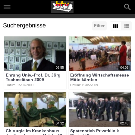
Suchergebnisse
Filter
05:55
04:09
Ehrung Univ.-Prof. Dr. Jörg
Eröffnung Wirtschaftsmesse
Tschmelitsch 2009
Mittelkärnten
Datum: 15/07/2009
Datum: 19/05/2009
04:32
02:43
Chirurgie im Krankenhaus
Spatenstich Privatklinik