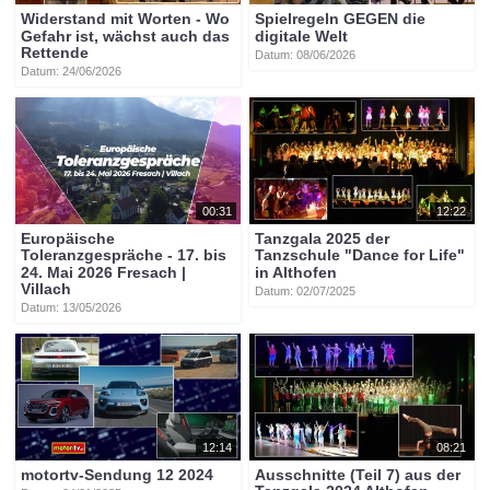
Widerstand mit Worten - Wo
Spielregeln GEGEN die
Gefahr ist, wächst auch das
digitale Welt
Rettende
Datum: 08/06/2026
Datum: 24/06/2026
00:31
12:22
Europäische
Tanzgala 2025 der
Toleranzgespräche - 17. bis
Tanzschule "Dance for Life"
24. Mai 2026 Fresach |
in Althofen
Villach
Datum: 02/07/2025
Datum: 13/05/2026
12:14
08:21
motortv-Sendung 12 2024
Ausschnitte (Teil 7) aus der