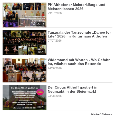
PK Althofener Meisterklänge und
Meisterklassen 2026
29/07/2026
04:17
Tanzgala der Tanzschule „Dance for
Life“ 2026 im Kulturhaus Althofen
07/07/2026
10:23
Widerstand mit Worten - Wo Gefahr
ist, wächst auch das Rettende
24/06/2026
1:22:56
Der Circus Althoff gastiert in
Neumarkt in der Steiermark!
03/08/2026
00:26
Mehr Videos