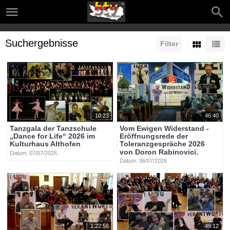
Suchergebnisse
Filter
10:23
46:40
Tanzgala der Tanzschule
Vom Ewigen Widerstand -
„Dance for Life“ 2026 im
Eröffnungsrede der
Kulturhaus Althofen
Toleranzgespräche 2026
von Doron Rabinovici.
Datum: 07/07/2026
Datum: 06/07/2026
1:22:56
49:12