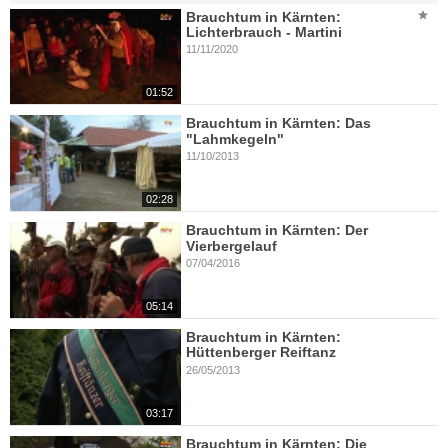
Brauchtum in Kärnten:
Lichterbrauch - Martini
11/11/2020
01:52
Brauchtum in Kärnten: Das
"Lahmkegeln"
11/10/2013
02:28
Brauchtum in Kärnten: Der
Vierbergelauf
07/04/2016
05:14
Brauchtum in Kärnten:
Hüttenberger Reiftanz
26/05/2013
03:17
Brauchtum in Kärnten: Die