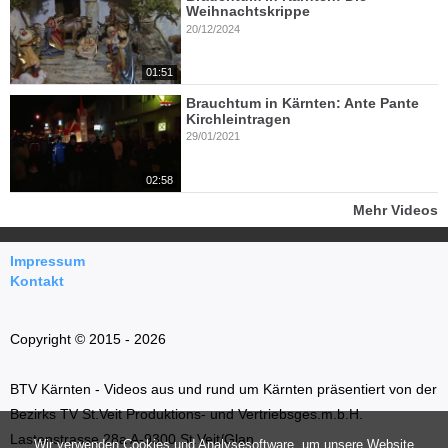
Weihnachtskrippe
20/12/2024
01:51
Brauchtum in Kärnten: Ante Pante
Kirchleintragen
29/01/2021
02:58
Mehr Videos
Impressum
Kontakt
Copyright © 2015 - 2026
BTV Kärnten - Videos aus und rund um Kärnten präsentiert von der
Bezirks TV St.Veit Produktions- und Vertriebsges.m.b.H.
Lastenstrasse 28a A-9300 St.Veit/Glan
Wir verwenden Cookies und Analysesoftware, um unsere Website