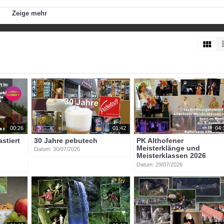
un weit ins Kärntner Land schauen, der Gedanke an die Zeiten, wo 
Zeige mehr
g stürzten sowie der Blick über den steilen Felsen nach unten, wird
t eine Gänsehaut verursachen.
00:26
01:42
04:
astiert
30 Jahre pebutech
PK Althofener
Meisterklänge und
Datum: 30/07/2026
Meisterklassen 2026
Datum: 29/07/2026