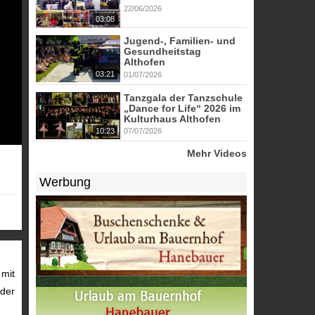
22/06/2026
03:08
Jugend-, Familien- und
Gesundheitstag
Althofen
03:21
01/07/2026
Tanzgala der Tanzschule
„Dance for Life“ 2026 im
Kulturhaus Althofen
10:23
07/07/2026
Mehr Videos
Werbung
 mit
der