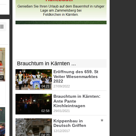
sich
 bei
Brauchtum in Kärnten ...
Eröffnung des 659. St
Veiter Wiesenmarktes
17
2022
04:21
27/09/2022
Brauchtum in Kärnten:
Ante Pante
Kirchleintragen
02:58
29/01/2021
Krippenbau in
Deutsch Griffen
12/12/2017
04:20