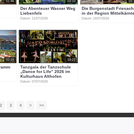
01:46
03:33
03:
Der Abenteuer Wasser Weg
Die Burgenstadt Friesach
Liebenfels
in der Region Mittelkärnt
Datum: 21/07/2026
Datum: 16/07/2026
02:29
10:23
gramm
Tanzgala der Tanzschule
„Dance for Life“ 2026 im
Kulturhaus Althofen
Datum: 07/07/2026
2
3
4
>
>>