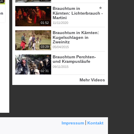
14
Brauchtum in
Kärnten: Lichterbrauch -
en
Martini
01:52
11/11/2020
Brauchtum in Kärnten:
Kugelschlagen in
Zweinitz
03:29
05/04/2015
Brauchtum Perchten-
und Krampusläufe
09/11/2015
02:31
Mehr Videos
Impressum
Kontakt