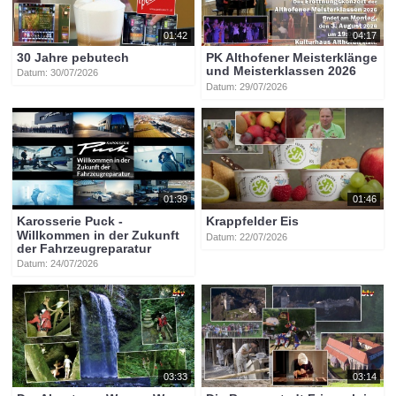
01:42
04:17
30 Jahre pebutech
PK Althofener Meisterklänge
und Meisterklassen 2026
Datum: 30/07/2026
Datum: 29/07/2026
01:39
01:46
Karosserie Puck -
Krappfelder Eis
Willkommen in der Zukunft
Datum: 22/07/2026
der Fahrzeugreparatur
Datum: 24/07/2026
03:33
03:14