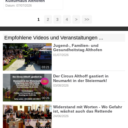
Kulturhaus Althofen
Datum: 07/07/2026
1
2
3
4
>
>>
Empfohlene Videos und Veranstaltungen ...
Jugend-, Familien- und
Gesundheitstag Althofen
01/07/2026
03:21
Der Circus Althoff gastiert in
Neumarkt in der Steiermark!
03/08/2026
00:26
Widerstand mit Worten - Wo Gefahr
ist, wächst auch das Rettende
24/06/2026