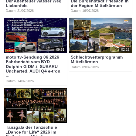
Der Abenteuer Wasser Weg
Die Burgenstadt Friesach in
Liebenfels
der Region Mittelkärnten
Datum: 21/07/2026
Datum: 16/07/2026
09:51
02:29
motortv-Sendung 06 2026
Schlechtwetterprogramm
Fahrbericht vom BYD
Mittelkärnten
Dolphin G DM-i, SUBARU
Datum: 09/07/2026
Uncharted, AUDI Q4 e-tron,
...
Datum: 14/07/2026
10:23
Tanzgala der Tanzschule
„Dance for Life“ 2026 im