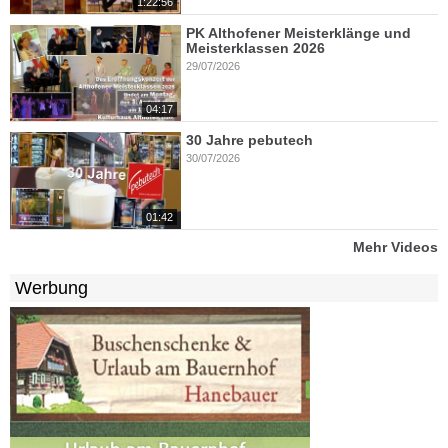
1:22:56
PK Althofener Meisterklänge und
Meisterklassen 2026
29/07/2026
04:17
30 Jahre pebutech
30/07/2026
01:42
Mehr Videos
Werbung