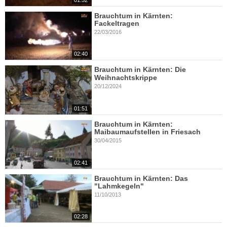
Brauchtum in Kärnten:
Fackeltragen
22/03/2016
02:40
Brauchtum in Kärnten: Die
Weihnachtskrippe
20/12/2024
01:51
Brauchtum in Kärnten:
Maibaumaufstellen in Friesach
30/04/2015
02:41
Brauchtum in Kärnten: Das
"Lahmkegeln"
11/10/2013
02:28