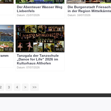
01:46
03:33
03:
Der Abenteuer Wasser Weg
Die Burgenstadt Friesach
Liebenfels
in der Region Mittelkärnt
Datum: 21/07/2026
Datum: 16/07/2026
t_an_der_glan
magdalensberg
bio-geflügel
02:29
10:23
gramm
Tanzgala der Tanzschule
„Dance for Life“ 2026 im
Kulturhaus Althofen
Datum: 07/07/2026
2
3
4
>
>>