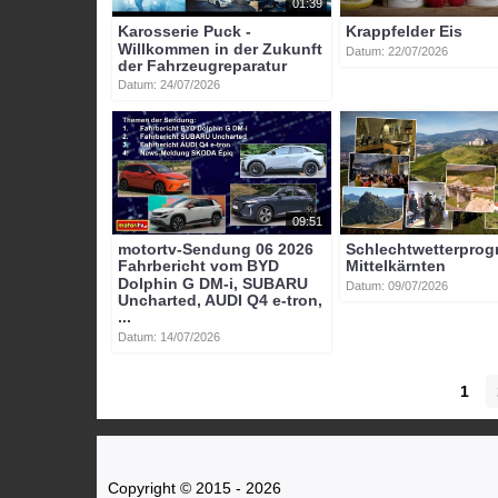
01:39
Themen
»
Wirtschaft
Marktplatz Mittelkärnten Betriebe
Karosserie Puck -
Krappfelder Eis
Willkommen in der Zukunft
Datum: 22/07/2026
Tags:
der Fahrzeugreparatur
btv-kärnten
btv
kärnten
mittelkärnten
sankt_vei
Datum: 24/07/2026
09:51
motortv-Sendung 06 2026
Schlechtwetterpro
Fahrbericht vom BYD
Mittelkärnten
Dolphin G DM-i, SUBARU
Datum: 09/07/2026
Uncharted, AUDI Q4 e-tron,
...
Datum: 14/07/2026
1
Copyright © 2015 - 2026