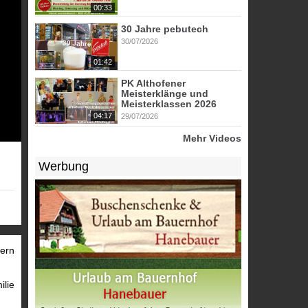
00:33
30 Jahre pebutech
30/07/2026
01:42
PK Althofener
Meisterklänge und
Meisterklassen 2026
04:17
29/07/2026
Mehr Videos
Werbung
tern
ilie