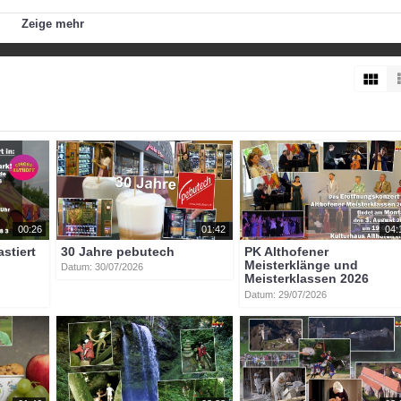
ze Jahr über gibt’s frische Bio-Hendl, saisonal meist im Sommer un
Zeige mehr
lung.
ucht wird bewusst verzichtet.
erne im SMS-Verteiler (Bestell- und Abholservice) aufnehmen lassen.
n Kunden persönlich, auf Massenproduktion wird bewusst verzichtet. Nu
d Auslauf haben. Aufgezogen, geschlachtet und verpackt am Sonnhof.
lich und ehrlich, wie Familie Strauß eben. Mahlzeit!
e Bio-Hendl. Das schmecken unsere Kunden. Spätestens wenn das Gefl
00:26
01:42
04:
astiert
30 Jahre pebutech
PK Althofener
Meisterklänge und
Datum: 30/07/2026
Meisterklassen 2026
Datum: 29/07/2026