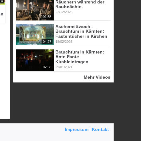
14
Räuchern während der
Rauhnächte.
22/12/2025
en
01:55
Aschermittwoch -
Brauchtum in Kärnten:
Fastentücher in Kirchen
04:27
18/02/2026
Brauchtum in Kärnten:
Ante Pante
Kirchleintragen
02:58
29/01/2021
Mehr Videos
Impressum
Kontakt