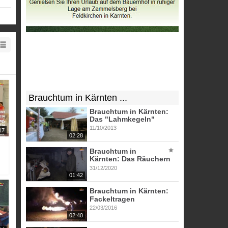
d zu
r so
 Das
Brauchtum in Kärnten ...
ügel
Brauchtum in Kärnten:
Das "Lahmkegeln"
11/10/2013
17
02:28
Brauchtum in
Kärnten: Das Räuchern
31/12/2020
01:42
Brauchtum in Kärnten:
Fackeltragen
22/03/2016
02:40