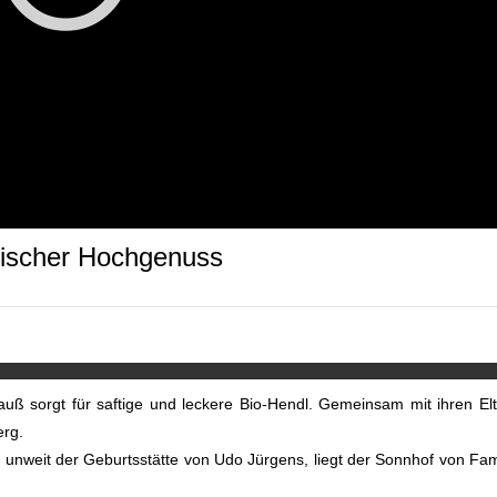
gischer Hochgenuss
auß sorgt für saftige und leckere Bio-Hendl. Gemeinsam mit ihren El
erg.
 unweit der Geburtsstätte von Udo Jürgens, liegt der Sonnhof von Fam