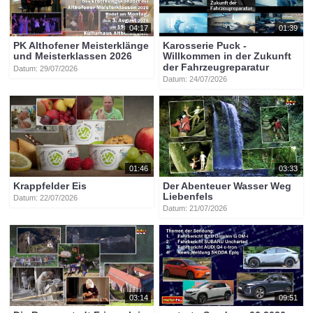
naturköstlichkeiten
höfer
04:17
01:39
PK Althofener Meisterklänge
Karosserie Puck -
und Meisterklassen 2026
Willkommen in der Zukunft
der Fahrzeugreparatur
Datum: 29/07/2026
Datum: 24/07/2026
01:46
03:33
Krappfelder Eis
Der Abenteuer Wasser Weg
Liebenfels
Datum: 22/07/2026
Datum: 21/07/2026
03:14
09:51