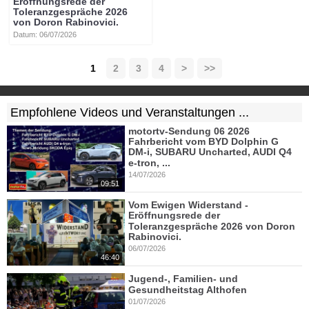
Eröffnungsrede der
Toleranzgespräche 2026
von Doron Rabinovici.
Datum: 06/07/2026
1
2
3
4
>
>>
Empfohlene Videos und Veranstaltungen ...
motortv-Sendung 06 2026
Fahrbericht vom BYD Dolphin G
DM-i, SUBARU Uncharted, AUDI Q4
e-tron, ...
14/07/2026
09:51
Vom Ewigen Widerstand -
Eröffnungsrede der
Toleranzgespräche 2026 von Doron
Rabinovici.
06/07/2026
46:40
Jugend-, Familien- und
Gesundheitstag Althofen
01/07/2026