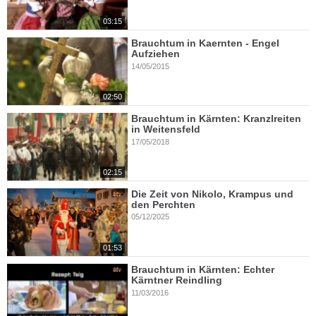
03:15
Brauchtum in Kaernten - Engel
Aufziehen
14/05/2015
02:50
Brauchtum in Kärnten: Kranzlreiten
in Weitensfeld
17/05/2018
02:15
Die Zeit von Nikolo, Krampus und
den Perchten
05/12/2025
01:53
Brauchtum in Kärnten: Echter
Kärntner Reindling
11/03/2016