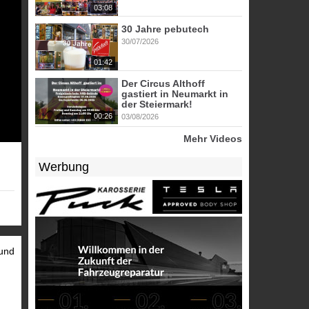
03:08
30 Jahre pebutech
30/07/2026
01:42
Der Circus Althoff
gastiert in Neumarkt in
der Steiermark!
00:26
03/08/2026
Mehr Videos
Werbung
 und