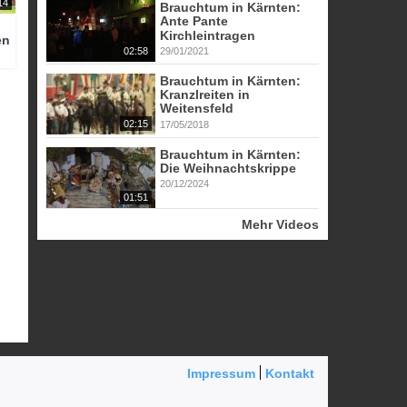
14
Brauchtum in Kärnten:
Ante Pante
Kirchleintragen
en
02:58
29/01/2021
Brauchtum in Kärnten:
Kranzlreiten in
Weitensfeld
02:15
17/05/2018
Brauchtum in Kärnten:
Die Weihnachtskrippe
20/12/2024
01:51
Mehr Videos
Impressum
Kontakt