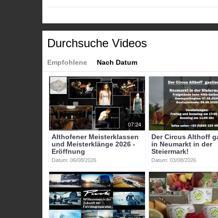
Tags:
btv-kärnten
btv
kärnten
mittelkärnten
althofen
Durchsuche Videos
Empfohlene
Nach Datum
07:24
Althofener Meisterklassen
Der Circus Althoff g
und Meisterklänge 2026 -
in Neumarkt in der
Eröffnung
Steiermark!
Datum: 06/08/2026
Datum: 03/08/2026