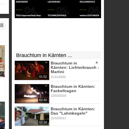
Brauchtum in Kärnten ...
Brauchtum in
Kärnten: Lichterbrauch -
Martini
17
01:52
11/11/2020
Brauchtum in Kärnten:
Fackeltragen
22/03/2016
02:40
Brauchtum in Kärnten:
Das "Lahmkegeln"
11/10/2013
02:28