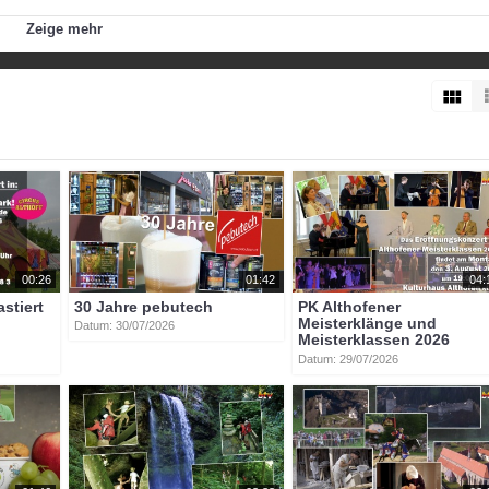
Zeige mehr
btvon
barmherzige_brüder_sankt_veit
00:26
01:42
04:
astiert
30 Jahre pebutech
PK Althofener
Meisterklänge und
Datum: 30/07/2026
Meisterklassen 2026
Datum: 29/07/2026