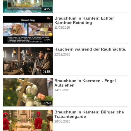
04:27
Brauchtum in Kärnten: Echter
Kärntner Reindling
11/03/2016
02:21
Räuchern während der Rauhnächte.
22/12/2025
01:55
Brauchtum in Kaernten - Engel
Aufziehen
14/05/2015
02:50
Brauchtum in Kärnten: Bürgerliche
Trabantengarde
26/03/2015