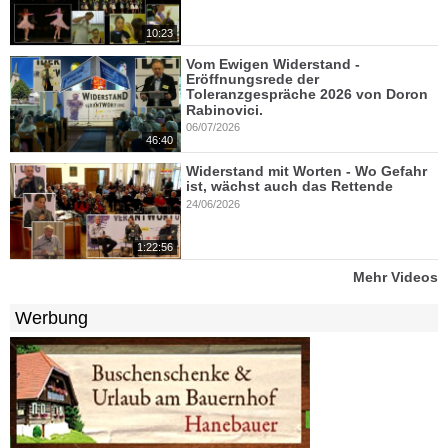
10:23
Vom Ewigen Widerstand -
Eröffnungsrede der
Toleranzgespräche 2026 von Doron
Rabinovici.
06/07/2026
46:40
Widerstand mit Worten - Wo Gefahr
ist, wächst auch das Rettende
24/06/2026
1:22:56
Mehr Videos
Werbung