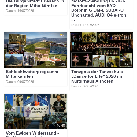
Die Burgenstadt Friesach in
motortv-Sendung 06 2026
der Region Mittelkärnten
Fahrbericht vom BYD
Dolphin G DM-i, SUBARU
Datum: 16/07/2026
Uncharted, AUDI Q4 e-tron,
...
Datum: 14/07/2026
02:29
10:23
Schlechtwetterprogramm
Tanzgala der Tanzschule
Mittelkärnten
„Dance for Life“ 2026 im
Kulturhaus Althofen
Datum: 09/07/2026
Datum: 07/07/2026
46:40
Vom Ewigen Widerstand -