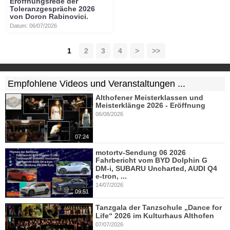
Eröffnungsrede der
Toleranzgespräche 2026
von Doron Rabinovici.
Datum: 06/07/2026
1
2
3
4
>
>>
Empfohlene Videos und Veranstaltungen ...
Althofener Meisterklassen und
Meisterklänge 2026 - Eröffnung
06/08/2026
07:24
motortv-Sendung 06 2026
Fahrbericht vom BYD Dolphin G
DM-i, SUBARU Uncharted, AUDI Q4
e-tron, ...
14/07/2026
09:51
Tanzgala der Tanzschule „Dance for
Life“ 2026 im Kulturhaus Althofen
07/07/2026