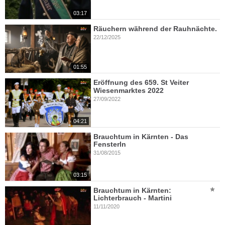
03:17
Räuchern während der Rauhnächte.
22/12/2025
01:55
Eröffnung des 659. St Veiter
Wiesenmarktes 2022
27/09/2022
04:21
Brauchtum in Kärnten - Das
Fensterln
31/08/2015
03:15
Brauchtum in Kärnten:
Lichterbrauch - Martini
11/11/2020