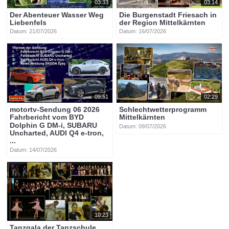
03:33
03:14
Der Abenteuer Wasser Weg
Die Burgenstadt Friesach in
Liebenfels
der Region Mittelkärnten
Datum: 21/07/2026
Datum: 16/07/2026
09:51
02:29
motortv-Sendung 06 2026
Schlechtwetterprogramm
Fahrbericht vom BYD
Mittelkärnten
Dolphin G DM-i, SUBARU
Datum: 09/07/2026
Uncharted, AUDI Q4 e-tron,
...
Datum: 14/07/2026
10:23
Tanzgala der Tanzschule