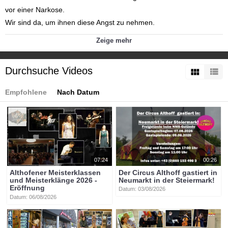
vor einer Narkose.
Wir sind da, um ihnen diese Angst zu nehmen.
Der Kaiserschnitt ist ein operativer Eingriff, der in bestimmten
Zeige mehr
Fällen notwendig sein kann – im Sinne des Wohlergehens von
Mutter und Kind.
Durchsuche Videos
Kategorien:
Themen
»
Bildung
Empfohlene
Nach Datum
Themen
»
Gesundheit
Tags:
btv-kärnten
btv
kärnten
mittelkärnten
althofen
btvon
07:24
00:26
Althofener Meisterklassen
Der Circus Althoff gastiert in
und Meisterklänge 2026 -
Neumarkt in der Steiermark!
Eröffnung
Datum: 03/08/2026
Datum: 06/08/2026