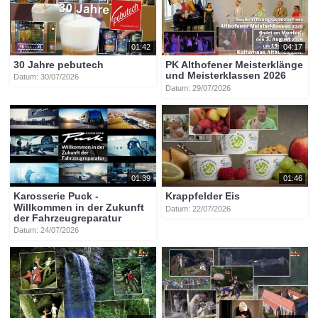
01:42
04:17
30 Jahre pebutech
PK Althofener Meisterklänge
und Meisterklassen 2026
Datum: 30/07/2026
Datum: 29/07/2026
01:39
01:46
Karosserie Puck -
Krappfelder Eis
Willkommen in der Zukunft
Datum: 22/07/2026
der Fahrzeugreparatur
Datum: 24/07/2026