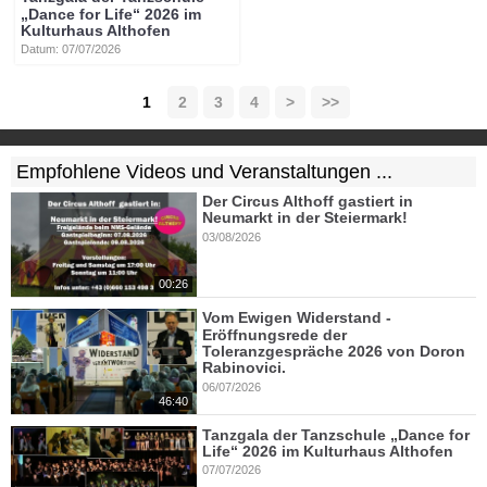
„Dance for Life“ 2026 im
Kulturhaus Althofen
Datum: 07/07/2026
1
2
3
4
>
>>
Empfohlene Videos und Veranstaltungen ...
Der Circus Althoff gastiert in
Neumarkt in der Steiermark!
03/08/2026
00:26
Vom Ewigen Widerstand -
Eröffnungsrede der
Toleranzgespräche 2026 von Doron
Rabinovici.
06/07/2026
46:40
Tanzgala der Tanzschule „Dance for
Life“ 2026 im Kulturhaus Althofen
07/07/2026