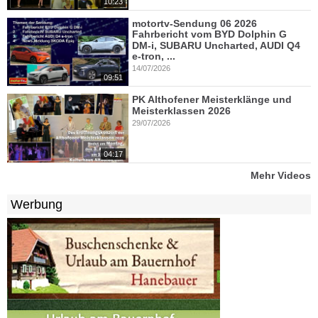
10:23
motortv-Sendung 06 2026
Fahrbericht vom BYD Dolphin G
DM-i, SUBARU Uncharted, AUDI Q4
e-tron, ...
14/07/2026
09:51
PK Althofener Meisterklänge und
Meisterklassen 2026
29/07/2026
04:17
Mehr Videos
Werbung