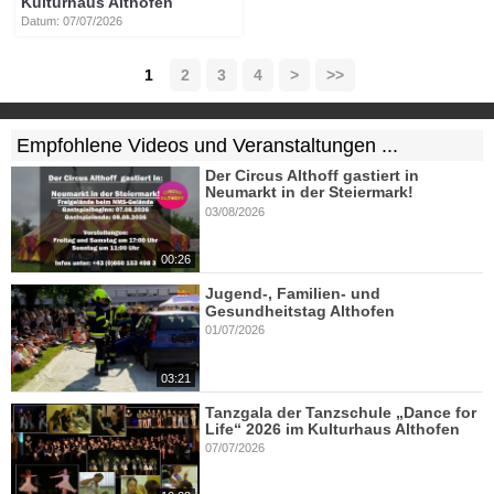
Kulturhaus Althofen
Datum: 07/07/2026
1
2
3
4
>
>>
Empfohlene Videos und Veranstaltungen ...
Der Circus Althoff gastiert in
Neumarkt in der Steiermark!
03/08/2026
00:26
Jugend-, Familien- und
Gesundheitstag Althofen
01/07/2026
03:21
Tanzgala der Tanzschule „Dance for
Life“ 2026 im Kulturhaus Althofen
07/07/2026