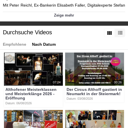
Mit Peter Reichl, Ex-Bankerin Elisabeth Faller, Digitalexperte Stefan
Dreisiebner u.a. Moderation. Alexander Peer.
Zeige mehr
Weitere Informationen unter:
Durchsuche Videos
http://www.fresach.org/
Kategorien:
Empfohlene
Nach Datum
Fresach-2024
Themen
»
ETG
Themen
»
Veranstaltungen
Themen
»
Wirtschaft
Themen
»
Europäische Toleranzgespräche
Fresach
Europäische Toleranzgespräche Fresach
Tags:
07:24
00:26
btv-kärnten
denk
raum
fresach
young
poetry
slam
btvon
Althofener Meisterklassen
Der Circus Althoff gastiert in
at
europäische
toleranzgespräche
fresach
etg24
peter
und Meisterklänge 2026 -
Neumarkt in der Steiermark!
reichl
elisabeth
faller
stefan
dreisiebner
alexander
peer
Eröffnung
Datum: 03/08/2026
Datum: 06/08/2026