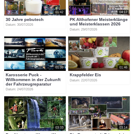
01:42
04:17
30 Jahre pebutech
PK Althofener Meisterklänge
und Meisterklassen 2026
Datum: 30/07/2026
Datum: 29/07/2026
01:39
01:46
Karosserie Puck -
Krappfelder Eis
Willkommen in der Zukunft
Datum: 22/07/2026
der Fahrzeugreparatur
Datum: 24/07/2026
03:33
03:14