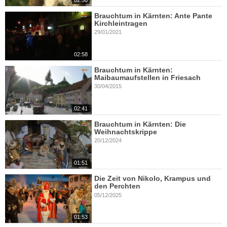
Brauchtum in Kärnten: Ante Pante
Kirchleintragen
29/01/2021
02:58
Brauchtum in Kärnten:
Maibaumaufstellen in Friesach
30/04/2015
02:41
Brauchtum in Kärnten: Die
Weihnachtskrippe
20/12/2024
01:51
Die Zeit von Nikolo, Krampus und
den Perchten
05/12/2025
01:53