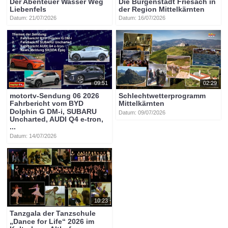
Der Abenteuer Wasser Weg
Die Burgenstadt Friesach in
Liebenfels
der Region Mittelkärnten
Datum: 21/07/2026
Datum: 16/07/2026
09:51
02:29
motortv-Sendung 06 2026
Schlechtwetterprogramm
Fahrbericht vom BYD
Mittelkärnten
Dolphin G DM-i, SUBARU
Datum: 09/07/2026
Uncharted, AUDI Q4 e-tron,
...
Datum: 14/07/2026
10:23
Tanzgala der Tanzschule
„Dance for Life“ 2026 im