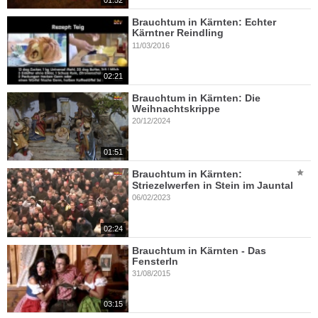
01:52
Brauchtum in Kärnten: Echter
Kärntner Reindling
11/03/2016
02:21
Brauchtum in Kärnten: Die
Weihnachtskrippe
20/12/2024
01:51
Brauchtum in Kärnten:
Striezelwerfen in Stein im Jauntal
06/02/2023
02:24
Brauchtum in Kärnten - Das
Fensterln
31/08/2015
03:15