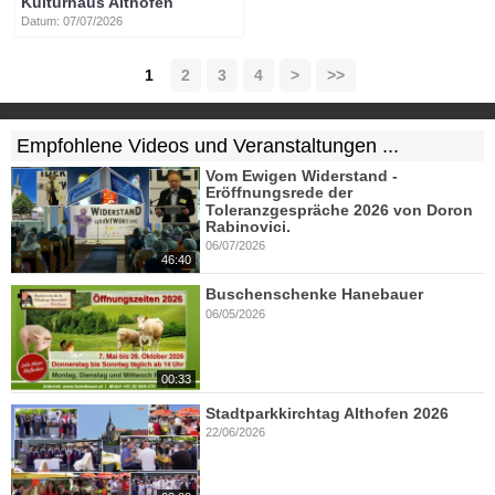
Kulturhaus Althofen
Datum: 07/07/2026
1
2
3
4
>
>>
Empfohlene Videos und Veranstaltungen ...
Vom Ewigen Widerstand -
Eröffnungsrede der
Toleranzgespräche 2026 von Doron
Rabinovici.
06/07/2026
46:40
Buschenschenke Hanebauer
06/05/2026
00:33
Stadtparkkirchtag Althofen 2026
22/06/2026