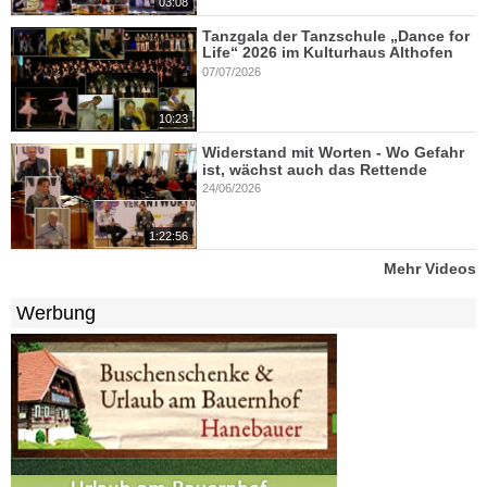
03:08
Tanzgala der Tanzschule „Dance for
Life“ 2026 im Kulturhaus Althofen
07/07/2026
10:23
Widerstand mit Worten - Wo Gefahr
ist, wächst auch das Rettende
24/06/2026
1:22:56
Mehr Videos
Werbung