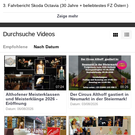
3. Fahrbericht Skoda Octavia (30 Jahre + beliebtestes FZ Österr.)
Kategorien:
Zeige mehr
Themen
»
Motorsport
Themen
»
Wirtschaft
Tags:
Durchsuche Videos
btv-kärnten
btv
kärnten
mittelkärnten
btvon
hyundai
ioniq
6
n
line
vw
caravelle
e-hybrid
skoda
octavia
Empfohlene
Nach Datum
07:24
00:26
Althofener Meisterklassen
Der Circus Althoff gastiert in
und Meisterklänge 2026 -
Neumarkt in der Steiermark!
Eröffnung
Datum: 03/08/2026
Datum: 06/08/2026