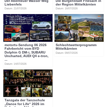
Der Abenteuer Wasser Weg
Die Burgenstadt Friesach in
Liebenfels
der Region Mittelkärnten
Datum: 21/07/2026
Datum: 16/07/2026
09:51
02:29
motortv-Sendung 06 2026
Schlechtwetterprogramm
Fahrbericht vom BYD
Mittelkärnten
Dolphin G DM-i, SUBARU
Datum: 09/07/2026
Uncharted, AUDI Q4 e-tron,
...
Datum: 14/07/2026
10:23
Tanzgala der Tanzschule
„Dance for Life“ 2026 im