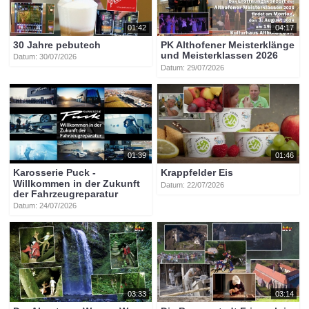
01:42
04:17
30 Jahre pebutech
PK Althofener Meisterklänge
und Meisterklassen 2026
Datum: 30/07/2026
Datum: 29/07/2026
01:39
01:46
Karosserie Puck -
Krappfelder Eis
Willkommen in der Zukunft
Datum: 22/07/2026
der Fahrzeugreparatur
Datum: 24/07/2026
03:33
03:14