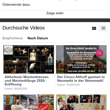
Osterwürste dazu.
Zeige mehr
Bestellen Sie ihr Fleisch bei: https://www.fleischerei-pfandl.at/
Kategorien:
Durchsuche Videos
Themen
»
Brauchtum in Kärnten
»
Ostern
Themen
»
Wirtschaft
Empfohlene
Nach Datum
Tags:
btv-kärnten
btv
kärnten
mittelkärnten
althofen
btvon
fleischerei_konrad_pfandl
osterfleisch
07:24
00:26
Althofener Meisterklassen
Der Circus Althoff gastiert in
und Meisterklänge 2026 -
Neumarkt in der Steiermark!
Eröffnung
Datum: 03/08/2026
Datum: 06/08/2026