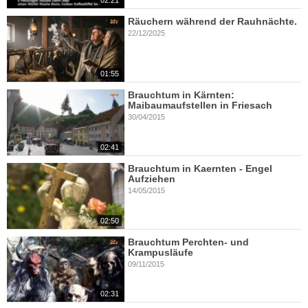
Räuchern während der Rauhnächte.
22/12/2025
01:55
Brauchtum in Kärnten:
Maibaumaufstellen in Friesach
30/04/2015
02:41
Brauchtum in Kaernten - Engel
Aufziehen
14/05/2015
02:50
Brauchtum Perchten- und
Krampusläufe
09/11/2015
02:31