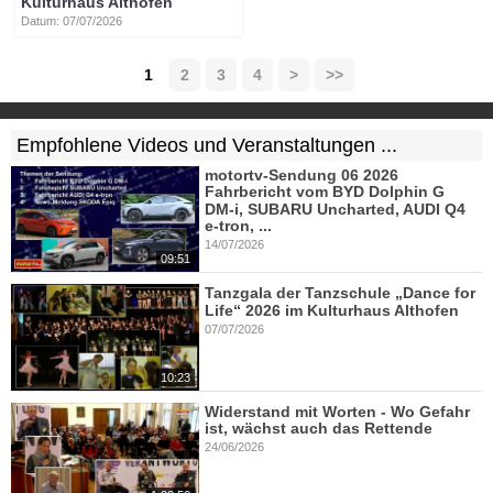
Kulturhaus Althofen
Datum: 07/07/2026
1
2
3
4
>
>>
Empfohlene Videos und Veranstaltungen ...
motortv-Sendung 06 2026
Fahrbericht vom BYD Dolphin G
DM-i, SUBARU Uncharted, AUDI Q4
e-tron, ...
14/07/2026
09:51
Tanzgala der Tanzschule „Dance for
Life“ 2026 im Kulturhaus Althofen
07/07/2026
10:23
Widerstand mit Worten - Wo Gefahr
ist, wächst auch das Rettende
24/06/2026