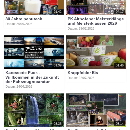
01:42
04:17
30 Jahre pebutech
PK Althofener Meisterklänge
und Meisterklassen 2026
Datum: 30/07/2026
Datum: 29/07/2026
01:39
01:46
Karosserie Puck -
Krappfelder Eis
Willkommen in der Zukunft
Datum: 22/07/2026
der Fahrzeugreparatur
Datum: 24/07/2026
03:33
03:14