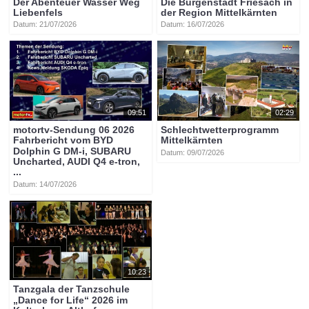
Der Abenteuer Wasser Weg
Die Burgenstadt Friesach in
Liebenfels
der Region Mittelkärnten
Datum: 21/07/2026
Datum: 16/07/2026
09:51
02:29
motortv-Sendung 06 2026
Schlechtwetterprogramm
Fahrbericht vom BYD
Mittelkärnten
Dolphin G DM-i, SUBARU
Datum: 09/07/2026
Uncharted, AUDI Q4 e-tron,
...
Datum: 14/07/2026
10:23
Tanzgala der Tanzschule
„Dance for Life“ 2026 im