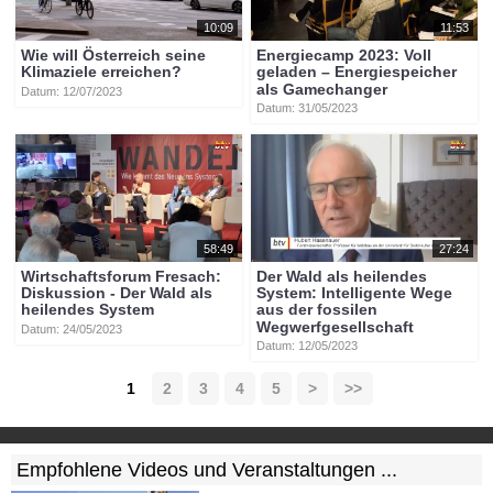
10:09
11:53
Wie will Österreich seine
Energiecamp 2023: Voll
Klimaziele erreichen?
geladen – Energiespeicher
als Gamechanger
Datum: 12/07/2023
Datum: 31/05/2023
58:49
27:24
Wirtschaftsforum Fresach:
Der Wald als heilendes
Diskussion - Der Wald als
System: Intelligente Wege
heilendes System
aus der fossilen
Wegwerfgesellschaft
Datum: 24/05/2023
Datum: 12/05/2023
1
2
3
4
5
>
>>
Empfohlene Videos und Veranstaltungen ...