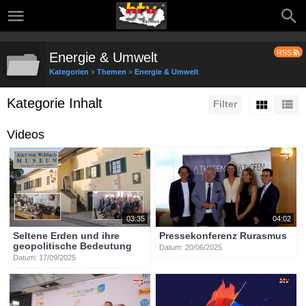
RSS
Energie & Umwelt
Kategorien
»
Themen
»
Energie & Umwelt
Kategorie Inhalt
Filter
Videos
03:35
04:02
Seltene Erden und ihre
Pressekonferenz Rurasmus
geopolitische Bedeutung
Datum: 20/06/2025
Datum: 17/09/2025