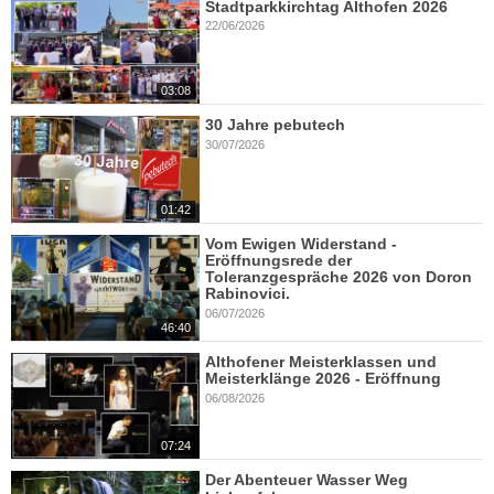
Stadtparkkirchtag Althofen 2026
22/06/2026
03:08
30 Jahre pebutech
30/07/2026
01:42
Vom Ewigen Widerstand -
Eröffnungsrede der
Toleranzgespräche 2026 von Doron
Rabinovici.
06/07/2026
46:40
Althofener Meisterklassen und
Meisterklänge 2026 - Eröffnung
06/08/2026
07:24
Der Abenteuer Wasser Weg