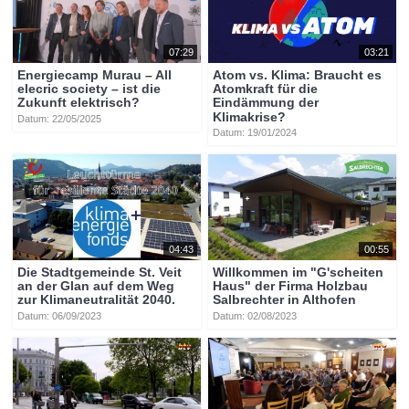
07:29
03:21
Energiecamp Murau – All
Atom vs. Klima: Braucht es
elecric society – ist die
Atomkraft für die
Zukunft elektrisch?
Eindämmung der
Klimakrise?
Datum: 22/05/2025
Datum: 19/01/2024
04:43
00:55
Die Stadtgemeinde St. Veit
Willkommen im "G'scheiten
an der Glan auf dem Weg
Haus" der Firma Holzbau
zur Klimaneutralität 2040.
Salbrechter in Althofen
Datum: 06/09/2023
Datum: 02/08/2023